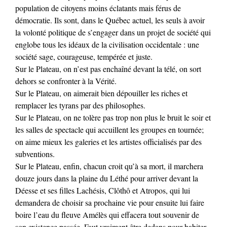
population de citoyens moins éclatants mais férus de
démocratie. Ils sont, dans le Québec actuel, les seuls à avoir
la volonté politique de s’engager dans un projet de société qui
englobe tous les idéaux de la civilisation occidentale : une
société sage, courageuse, tempérée et juste.
Sur le Plateau, on n’est pas enchaîné devant la télé, on sort
dehors se confronter à la Vérité.
Sur le Plateau, on aimerait bien dépouiller les riches et
remplacer les tyrans par des philosophes.
Sur le Plateau, on ne tolère pas trop non plus le bruit le soir et
les salles de spectacle qui accuillent les groupes en tournée;
on aime mieux les galeries et les artistes officialisés par des
subventions.
Sur le Plateau, enfin, chacun croit qu’à sa mort, il marchera
douze jours dans la plaine du Léthé pour arriver devant la
Déesse et ses filles Lachésis, Clôthô et Atropos, qui lui
demandera de choisir sa prochaine vie pour ensuite lui faire
boire l’eau du fleuve Amélès qui effacera tout souvenir de
son existence passée. Faut vraiment être dedans pour habiter