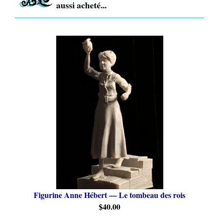
aussi acheté...
Figurine Anne Hébert — Le tombeau des rois
$40.00