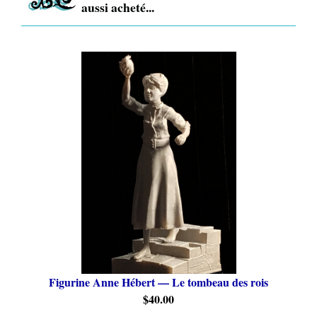
aussi acheté...
Figurine Anne Hébert — Le tombeau des rois
$40.00