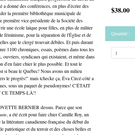
é a donné des conférences, en plus d'écrire des
$38.00
onder la première bibliothèque municipale de
 première vice-présidente de la Société des
ir une école laïque pour filles, en plus de militer
Quantité :
 le féminisme, pour la séparation de l'Église et de
velles que le clergé trouvait débiles. Et puis durant
genre 1100 chroniques, essais, poèmes dans tous les
x, ouvriers, syndicaux qui existaient, et même dans
 d'en faire chier le plus possible. Et tout le
'est si beau le Québec! Nous avons un milieu
 vers le progrès!" mais tchecke ça, Éva Circé-côté a
niques, sous un paquet de pseudonymes! C'ÉTAIT
 CE TEMPS-LÀ!!
ec JOVETTE BERNIER dessus. Parce que son
ante
, a été écrit pour faire chier Camille Roy, un
a littérature canadienne-française du début du
e patriotique et du terroir et des choses belles et