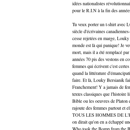
idées nationalistes révolutionna
pour le R.I.N à la fin des 
Tu veux porter un t-shirt av
siècle d'écrivaines canadiennes-f
cesse rejetées en marge, Louky Be
monde est là qui panique! Je veu
mort, mais il a été remplacé pa
années 70 pis des vestons en cor
femmes qui écrivent c'est certe
quand la littérature d'émancipati
faire. Et là, Louky Bersianik fai
Franchement! Y a jamais de femm
textes classiques que l'histoire 
Bible ou les oeuvres de Platon et
rajoute des femmes partout et ell
TOUS LES HOMMES DE L'HI
on dirait qu'on en a échappé une
Who took the Bomp from the 