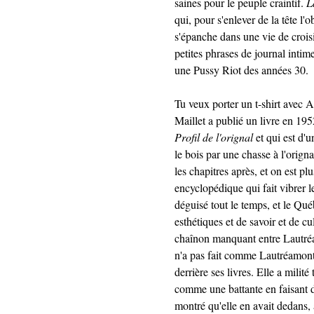
saines pour le peuple craintif.
L
qui, pour s'enlever de la tête l'o
s'épanche dans une vie de croisi
petites phrases de journal intime
une Pussy Riot des années 30.
Tu veux porter un t-shirt av
Maillet a publié un livre en 195
Profil de l'orignal
et qui est d'
le bois par une chasse à l'origna
les chapitres après, et on est pl
encyclopédique qui fait vibrer l
déguisé tout le temps, et le Québ
esthétiques et de savoir et de c
chaînon manquant entre Lautré
n'a pas fait comme Lautréamont
derrière ses livres. Elle a milité
comme une battante en faisant de
montré qu'elle en avait dedans,