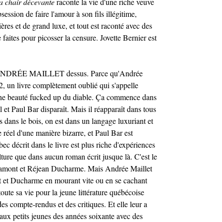
a chair décevante
raconte la vie d'une riche veuve
bsession de faire l'amour à son fils illégitime,
ères et de grand luxe, et tout est raconté avec des
 faites pour picosser la censure. Jovette Bernier est
ec ANDRÉE MAILLET dessus. Parce qu'Andrée
2, un livre complètement oublié qui s'appelle
une beauté fucked up du diable. Ça commence dans
l et Paul Bar disparaît. Mais il réapparaît dans tous
us dans le bois, on est dans un langage luxuriant et
e réel d'une manière bizarre, et Paul Bar est
ec décrit dans le livre est plus riche d'expériences
ulture que dans aucun roman écrit jusque là. C'est le
amont et Réjean Ducharme. Mais Andrée Maillet
 et Ducharme en mourant vite ou en se cachant
 toute sa vie pour la jeune littérature québécoise
s compte-rendus et des critiques. Et elle leur a
 aux petits jeunes des années soixante avec des