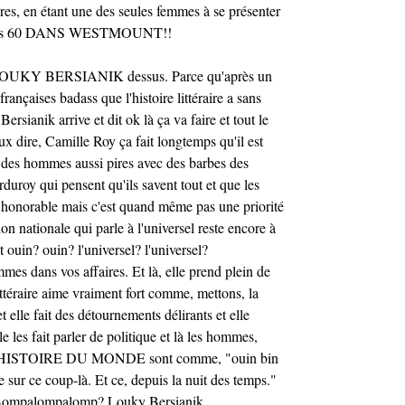
ires, en étant une des seules femmes à se présenter
années 60 DANS WESTMOUNT!!
ec LOUKY BERSIANIK dessus. Parce qu'après un
rançaises badass que l'histoire littéraire a sans
rsianik arrive et dit ok là ça va faire et tout le
x dire, Camille Roy ça fait longtemps qu'il est
r des hommes aussi pires avec des barbes des
duroy qui pensent qu'ils savent tout et que les
s honorable mais c'est quand même pas une priorité
on nationale qui parle à l'universel reste encore à
t ouin? ouin? l'universel? l'universel?
es dans vos affaires. Et là, elle prend plein de
littéraire aime vraiment fort comme, mettons, la
 elle fait des détournements délirants et elle
e les fait parler de politique et là les hommes,
STOIRE DU MONDE sont comme, "ouin bin
 sur ce coup-là. Et ce, depuis la nuit des temps."
Bompalompalomp? Louky Bersianik.