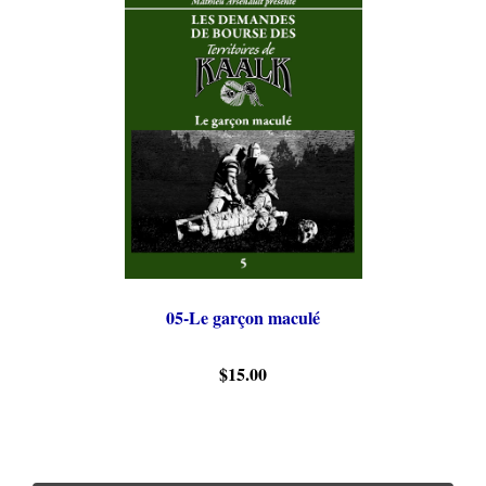
05-Le garçon maculé
$15.00