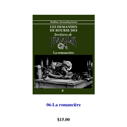
06-La romancière
$15.00