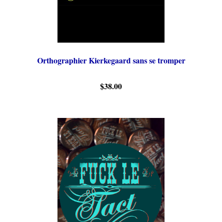
Orthographier Kierkegaard sans se tromper
$38.00