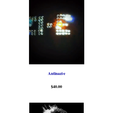
Antinazi·e
$40.00